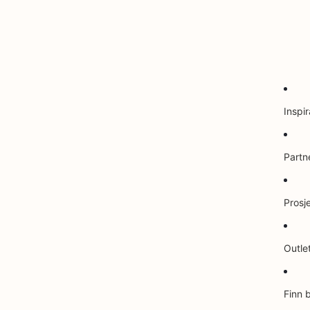
Inspir
Partn
Prosj
Outle
Finn 