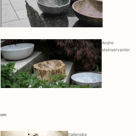
Andre
steinservanter
rom
Italienske