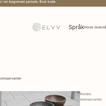
 i en begrenset periode. Bruk kode
 i en begrenset periode. Bruk kode
Språk
omsservanter
Norske
steinservanter