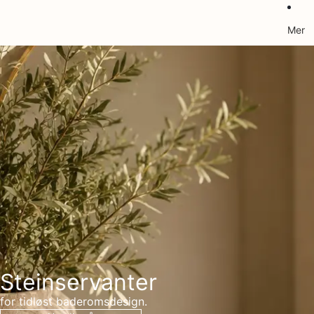
Mer
Steinservanter
for tidløst baderomsdesign.