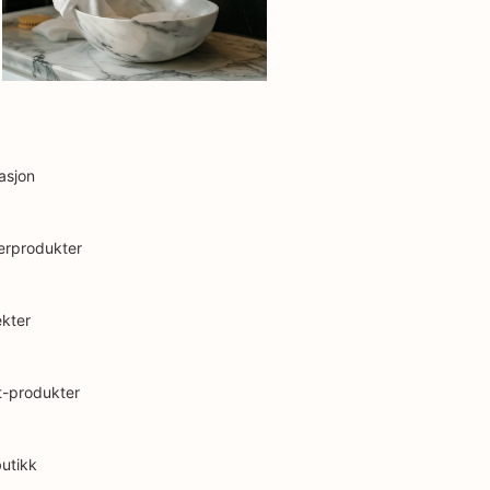
asjon
erprodukter
ekter
t-produkter
butikk