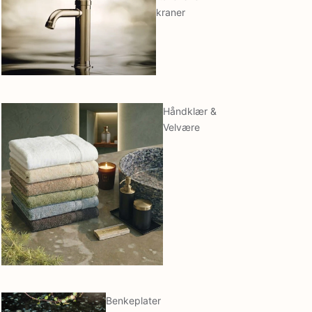
kraner
Håndklær &
Velvære
Benkeplater